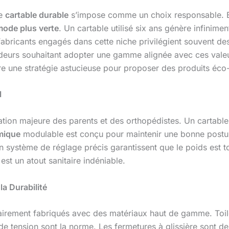
le
cartable durable
s’impose comme un choix responsable. En
mode plus verte
. Un cartable utilisé six ans génère infinime
fabricants engagés dans cette niche privilégient souvent des
endeurs souhaitant adopter une gamme alignée avec ces vale
re une stratégie astucieuse pour proposer des produits éco-
l
tion majeure des parents et des orthopédistes. Un cartable c
mique
modulable est conçu pour maintenir une bonne posture
n système de réglage précis garantissent que le poids est to
 est un atout sanitaire indéniable.
a Durabilité
sairement fabriqués avec des matériaux haut de gamme. Toile
 de tension sont la norme. Les fermetures à glissière sont de