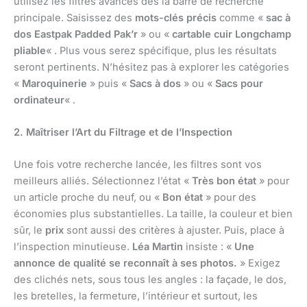
utilisez les filtres avancés dès la barre de recherche
principale. Saisissez des
mots-clés précis
comme «
sac à
dos Eastpak Padded Pak’r
» ou «
cartable cuir Longchamp
pliable
« . Plus vous serez spécifique, plus les résultats
seront pertinents. N’hésitez pas à explorer les catégories
«
Maroquinerie
» puis «
Sacs à dos
» ou «
Sacs pour
ordinateur
« .
2. Maîtriser l’Art du Filtrage et de l’Inspection
Une fois votre recherche lancée, les filtres sont vos
meilleurs alliés. Sélectionnez l’état «
Très bon état
» pour
un article proche du neuf, ou «
Bon état
» pour des
économies plus substantielles. La taille, la couleur et bien
sûr, le
prix
sont aussi des critères à ajuster. Puis, place à
l’inspection minutieuse.
Léa Martin
insiste : «
Une
annonce de qualité se reconnaît à ses photos.
» Exigez
des clichés nets, sous tous les angles : la façade, le dos,
les bretelles, la fermeture, l’intérieur et surtout, les