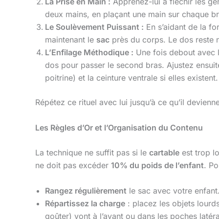
La Prise en Main :
Apprenez-lui à fléchir les ge
deux mains, en plaçant une main sur chaque bre
Le Soulèvement Puissant :
En s’aidant de la fo
maintenant le
sac
près du corps. Le dos reste 
L’Enfilage Méthodique :
Une fois debout avec le
dos pour passer le second bras. Ajustez ensuit
poitrine) et la ceinture ventrale si elles existe
Répétez ce rituel avec lui jusqu’à ce qu’il devien
Les Règles d’Or et l’Organisation du Contenu
La technique ne suffit pas si le
cartable
est trop l
ne doit pas excéder
10% du poids de l’enfant
. Po
Rangez régulièrement
le sac avec votre enfant. R
Répartissez la charge
: placez les objets lourds
goûter) vont à l’avant ou dans les poches latéra