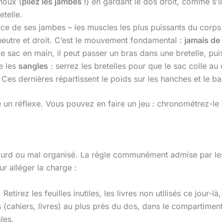
noux (
pliez les jambes !
) en gardant le dos droit, comme s’il
telle.
rce de ses jambes – les muscles les plus puissants du corps 
neutre et droit. C’est le mouvement fondamental :
jamais de
 sac en main, il peut passer un bras dans une bretelle, puis
e les
sangles
: serrez les bretelles pour que le sac colle au 
nt. Ces dernières répartissent le poids sur les hanches et le b
ne un réflexe. Vous pouvez en faire un jeu : chronométrez-le
ourd ou mal organisé. La règle communément admise par les
ur alléger la charge :
etirez les feuilles inutiles, les livres non utilisés ce jour-là
 (cahiers, livres) au plus près du dos, dans le compartiment
les.