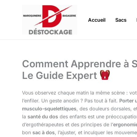
Aller
au
contenu
Accueil
Sacs
Comment Apprendre à So
Le Guide Expert
Vous observez chaque matin la même scène : votr
l’enfiler. Un geste anodin ? Pas tout à fait.
Porter 
musculo-squelettiques
, des douleurs dorsales, et
la
santé du dos
des enfants est une préoccupation
d’ergothérapeutes et des principes de l’
ergonomi
bon
sac à dos
, l’ajuster, et inculquer les mouvem