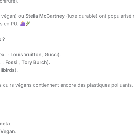
chirure).
 végan) ou
Stella McCartney
(luxe durable) ont popularisé 
ts en PU.
s ?
ex. :
Louis Vuitton
,
Gucci
).
. :
Fossil
,
Tory Burch
).
llbirds
).
s cuirs végans contiennent encore des plastiques polluants.
neta
.
 Vegan
.