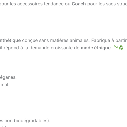
our les accessoires tendance ou
Coach
pour les sacs struc
ynthétique
conçue sans matières animales. Fabriqué à parti
il répond à la demande croissante de
mode éthique
.
véganes.
imal.
es non biodégradables).