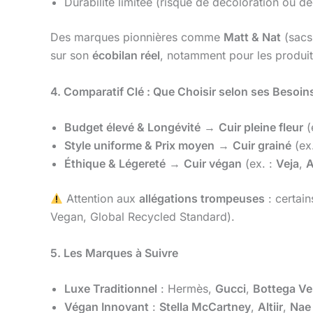
Durabilité limitée (risque de décoloration ou dé
Des marques pionnières comme
Matt & Nat
(sacs
sur son
écobilan réel
, notamment pour les produi
4. Comparatif Clé : Que Choisir selon ses Besoin
Budget élevé & Longévité
→
Cuir pleine fleur
(
Style uniforme & Prix moyen
→
Cuir grainé
(ex
Éthique & Légereté
→
Cuir végan
(ex. :
Veja
,
A
Attention aux
allégations trompeuses
: certain
Vegan, Global Recycled Standard).
5. Les Marques à Suivre
Luxe Traditionnel
: Hermès,
Gucci
,
Bottega Ve
Végan Innovant
:
Stella McCartney
,
Altiir
,
Nae