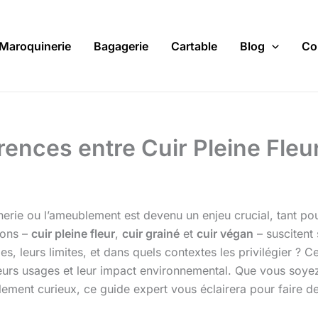
Maroquinerie
Bagagerie
Cartable
Blog
Co
nces entre Cuir Pleine Fleur,
rie ou l’ameublement est devenu un enjeu crucial, tant pour 
sons –
cuir pleine fleur
,
cuir grainé
et
cuir végan
– suscitent
s, leurs limites, et dans quels contextes les privilégier ? Ce
, leurs usages et leur impact environnemental. Que vous soy
ement curieux, ce guide expert vous éclairera pour faire de