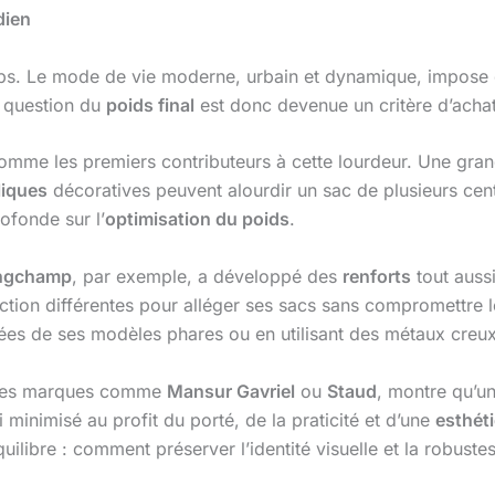
dien
s. Le mode de vie moderne, urbain et dynamique, impose 
a question du
poids final
est donc devenue un critère d’achat 
comme les premiers contributeurs à cette lourdeur. Une gra
liques
décoratives peuvent alourdir un sac de plusieurs ce
fonde sur l’
optimisation du poids
.
ngchamp
, par exemple, a développé des
renforts
tout aussi
ction différentes pour alléger ses sacs sans compromettre l
sées de ses modèles phares ou en utilisant des métaux creu
r des marques comme
Mansur Gavriel
ou
Staud
, montre qu’un
 minimisé au profit du porté, de la praticité et d’une
esthét
quilibre : comment préserver l’identité visuelle et la robust