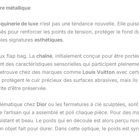
ure métallique
quinerie de luxe
n’est pas une tendance nouvelle. Elle puise
isés pour renforcer les points de tension, protéger le fond du
bles signatures
esthétiques
.
ux flap bag. La
chaîne
, initialement conçue pour être porté
nt des caractéristiques sensorielles qui participent pleinem
on retrouve chez des marques comme
Louis Vuitton
avec cert
Ils protègent le cuir précieux des surfaces abrasives, mais 
ite d’être préservée.
lématique chez
Dior
ou les fermetures à clé sculptées, sont 
le de l’artisan qui a assemblé et poli chaque pièce. Pour de
 résistant et beau. Le poids qui en découle est alors perçu
 un objet fait pour durer. Dans cette optique, le poids est 