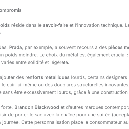
u compromis
oids
réside dans le
savoir-faire
et l’innovation technique. L
.
odes.
Prada
, par exemple, a souvent recours à des
pièces mé
 poids moindre. Le choix du métal est également crucial : l
ariés entre solidité et légèreté.
’ajouter des
renforts métalliques
lourds, certains designers 
ia le cuir lui-même ou des doublures structurelles innovant
e sans être excessivement lourds, grâce à une construction i
 forte.
Brandon Blackwood
et d’autres marques contempor
isir de porter le sac avec la chaîne pour une soirée (acceptan
la journée. Cette personnalisation place le consommateur au