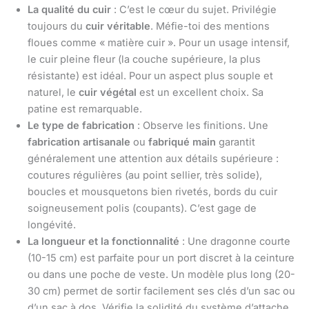
La qualité du cuir
: C’est le cœur du sujet. Privilégie
toujours du
cuir véritable
. Méfie-toi des mentions
floues comme « matière cuir ». Pour un usage intensif,
le cuir pleine fleur (la couche supérieure, la plus
résistante) est idéal. Pour un aspect plus souple et
naturel, le
cuir végétal
est un excellent choix. Sa
patine est remarquable.
Le type de fabrication
: Observe les finitions. Une
fabrication artisanale
ou
fabriqué main
garantit
généralement une attention aux détails supérieure :
coutures régulières (au point sellier, très solide),
boucles et mousquetons bien rivetés, bords du cuir
soigneusement polis (coupants). C’est gage de
longévité.
La longueur et la fonctionnalité
: Une dragonne courte
(10-15 cm) est parfaite pour un port discret à la ceinture
ou dans une poche de veste. Un modèle plus long (20-
30 cm) permet de sortir facilement ses clés d’un sac ou
d’un sac à dos. Vérifie la solidité du système d’attache